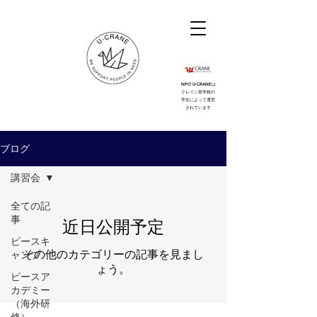
NPO U-CRANEは
クレイン英学校の
学生によって運営
されています
ブログ
講習会
全ての記
事
近日公開予定
ピースキ
その他のカテゴリーの記事を見まし
ャンプ
ょう。
ピースア
カデミー
（海外研