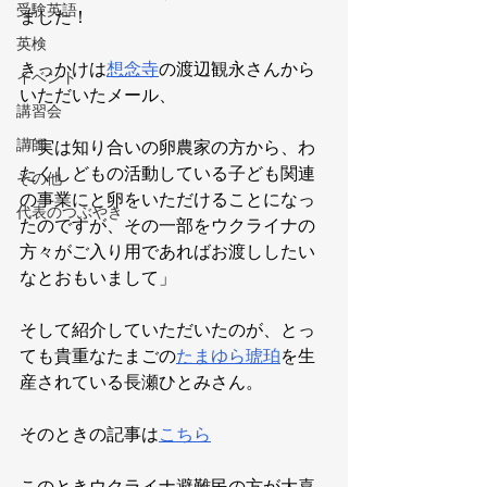
受験英語
ました！
英検
きっかけは
想念寺
の渡辺観永さんから
イベント
いただいたメール、
講習会
講師
「実は知り合いの卵農家の方から、わ
たくしどもの活動している子ども関連
その他
の事業にと卵をいただけることになっ
代表のつぶやき
たのですが、その一部をウクライナの
方々がご入り用であればお渡ししたい
なとおもいまして」
そして紹介していただいたのが、とっ
ても貴重なたまごの
たまゆら琥珀
を生
産されている長瀬ひとみさん。
そのときの記事は
こちら
このときウクライナ避難民の方が大喜