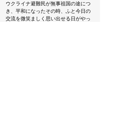
ウクライナ避難民が無事祖国の途につ
き、平和になったその時、ふと今日の
交流を微笑ましく思い出せる日がやっ
てくることを祈って...
８月３日（水）の中日新聞にこの日の
様子が掲載されました。