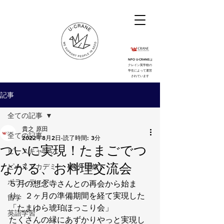
NPO U-CRANEは
クレイン英学校の
学生によって運営
されています
記事
全ての記事
貴之 原田
全ての記事
2022年8月2日
読了時間: 3分
ついに実現！たまごでつ
ピースキャンプ
ながる、お料理交流会
ピースアカデミー（海外研修）
ボランティア
５月の想念寺さんとの再会から始ま
り、２ヶ月の準備期間を経て実現した
留学
「たまゆら琥珀ほっこり会」
英語学習
たくさんの縁にあずかりやっと実現し