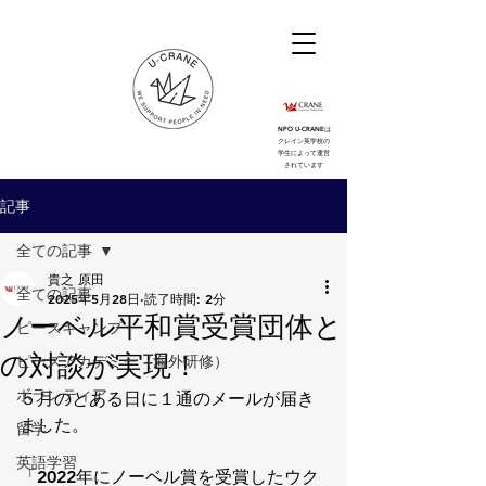
NPO U-CRANEは
クレイン英学校の
学生によって運営
されています
記事
全ての記事
貴之 原田
全ての記事
2025年5月28日
読了時間: 2分
ノーベル平和賞受賞団体と
ピースキャンプ
の対談が実現！
ピースアカデミー（海外研修）
ボランティア
５月のとある日に１通のメールが届き
ました。
留学
英語学習
「2022年にノーベル賞を受賞したウク