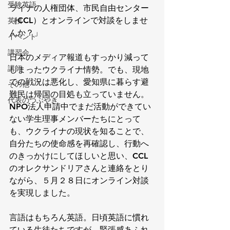
受験英語
ライナの人権団体、
市民自由センター
（CCL）とオンラインで対談をしませ
英検
んか？」
イベント
講習会
日本のメディア報道もすっかり減って
講師
しまったウクライナ情勢。でも、現地
での戦況は悪化し、愛知県に暮らす避
その他
難民は帰国の目処も立っていません。
代表のつぶやき
NPO法人申請中でまだ活動ができてい
ない学生理事メンバーたちにとって
も、ウクライナの現状を知ることで、
自分たちの使命感を再確認し、行動へ
のきっかけにしてほしいと思い、CCL
のオレクサンドリアさんと連絡をとり
ながら、５月２８日にオンライン対談
を実現しました。
言語はもちろん英語。日頃英語に慣れ
ている生徒たちですが、緊張感あふれ