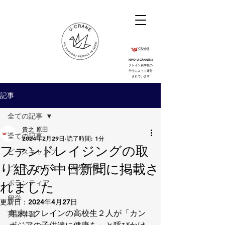
NPO U-CRANEは
クレイン英学校の
学生によって運営
されています
記事
全ての記事
貴之 原田
全ての記事
2024年2月29日
読了時間: 1分
ファンドレイジングの取
ピースキャンプ
り組みが中日新聞に掲載さ
ピースアカデミー（海外研修）
ボランティア
れました
留学
更新日：
2024年4月27日
年末にクレインの高校生２人が「カン
英語学習