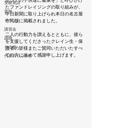
ボジアの子供達に健康を」と呼びかけ
受験英語
たファンドレイジングの取り組みが、
英検
中日新聞に取り上げられ本日の名古屋
イベント
市民版に掲載されました。
講習会
二人の行動力を讃えるとともに、彼ら
講師
を支援してくださったクレイン生・保
その他
護者の皆様またご賛同いただいたすべ
ての方に改めて感謝申し上げます。
代表のつぶやき