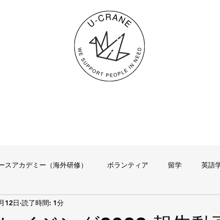
ースアカデミー（海外研修）
ボランティア
留学
英語
2月12日
読了時間: 1分
その他
代表のつぶやき