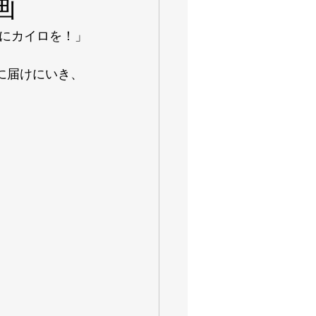
画
にカイロを！」
に届けにいき、