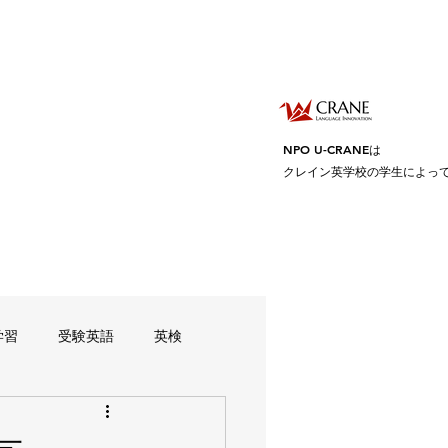
NPO U-CRANEは
クレイン英学校の学生によっ
学習
受験英語
英検