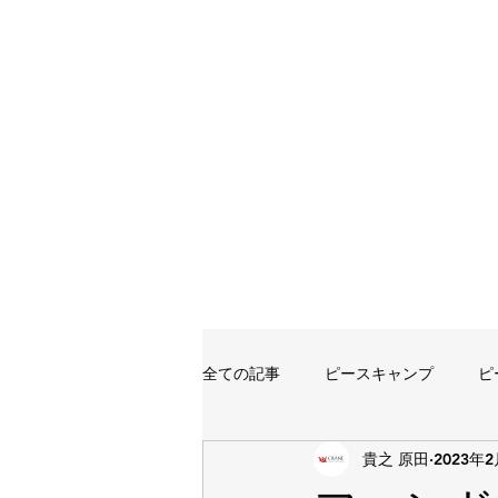
全ての記事
ピースキャンプ
ピ
貴之 原田
2023年
イベント
講習会
講師