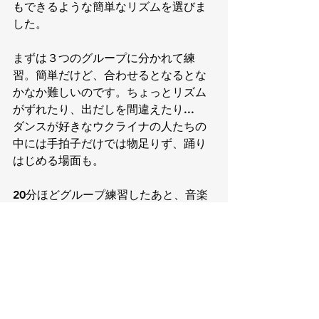
もできるような簡単なリズムを選びま
した。
まずは３つのグループに分かれて練
習。簡単だけど、合わせるとなるとな
かなか難しいのです。ちょっとリズム
がずれたり、出だしを間違えたり...
ダンスが好きなウクライナの人たちの
中には手拍子だけでは物足りず、踊り
はじめる場面も。
20分ほどグループ練習したあと、音楽
に合わせてみんなで合わせます。
https://video.wixstatic.com/video/67e038_
ddf740264eb94b9faf48c7dba72befa2/108
0p/mp4/file.mp4