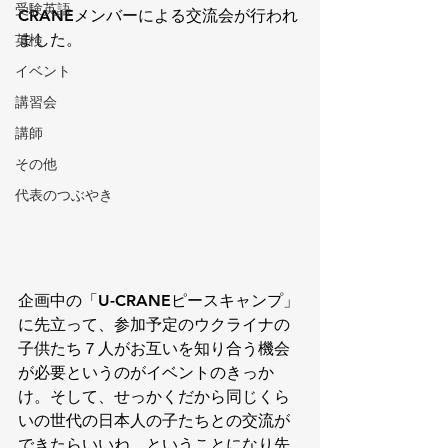
受験英語
CRANEメンバーによる交流会が行われ
ました。
英検
イベント
講習会
講師
その他
代表のつぶやき
企画中の「U-CRANEピースキャンプ」
に先立って、参加予定のウクライナの
子供たち７人がお互いを知り合う機会
が必要というのがイベントのきっか
け。そして、せっかくだから同じくら
いの世代の日本人の子たちとの交流が
できたらいいね、ということになり先