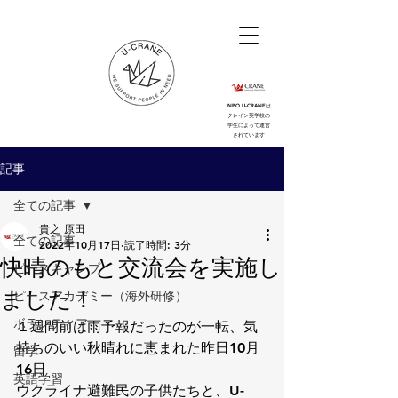
NPO U-CRANEは
クレイン英学校の
学生によって運営
されています
記事
全ての記事
貴之 原田
全ての記事
2022年10月17日
読了時間: 3分
快晴のもと交流会を実施し
ピースキャンプ
ました！
ピースアカデミー（海外研修）
ボランティア
１週間前は雨予報だったのが一転、気
持ちのいい秋晴れに恵まれた昨日10月
留学
16日
英語学習
ウクライナ避難民の子供たちと、U-