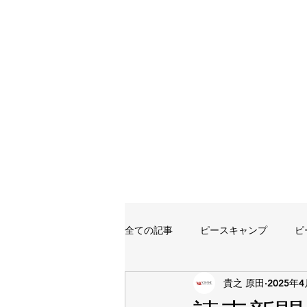
全ての記事
ピースキャンプ
ピ
貴之 原田
2025年
イベント
講習会
講師