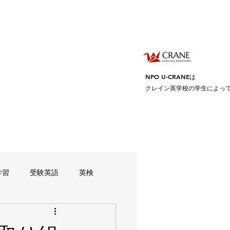
NPO U-CRANEは
クレイン英学校の学生によっ
学習
受験英語
英検