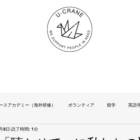
ースアカデミー（海外研修）
ボランティア
留学
英語
4月8日
読了時間: 1分
その他
代表のつぶやき