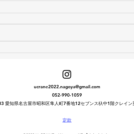
令和8年度年次総会を開催し
春の
ました。
施し
ucrane2022.nagoya@gmail.com
052-990-1059
0833 愛知県​名古屋市昭和区隼人町7番地12セブンス杁中1階クレイ
定款