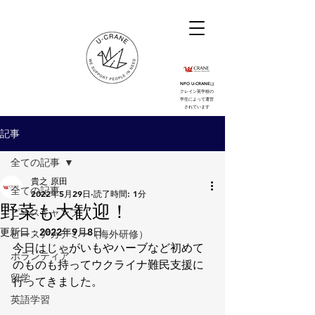
NPO U-CRANEは
クレイン英学校の
学生によって運営
されています
記事
全ての記事
貴之 原田
全ての記事
2022年5月29日
読了時間: 1分
野菜も大歓迎！
ピースキャンプ
更新日：
2022年9月8日
ピースアカデミー（海外研修）
今日はじゃがいもやハーブなど初めて
ボランティア
のものも持ってウクライナ難民支援に
留学
行ってきました。
英語学習