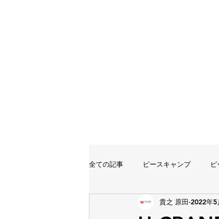
全ての記事
ピースキャンプ
ピ
貴之 原田
2022年
イベント
講習会
講師