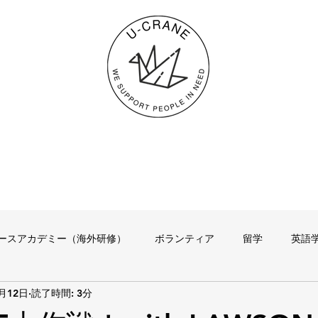
ースアカデミー（海外研修）
ボランティア
留学
英語
5月12日
読了時間: 3分
その他
代表のつぶやき