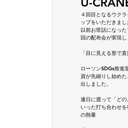
U-CRAN
４回目となるウクラ
ップをいただきまし
以前お世話になった
回の配布会が実現し
「目に見える形で直
ローソンSDGs推
資が先細りし始めた
出しました。
連日に渡って「どの
いった打ち合わせを
の熱量