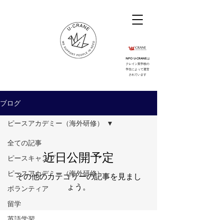
NPO U-CRANEは
クレイン英学校の
学生によって運営
されています
ブログ
ピースアカデミー（海外研修）
全ての記事
近日公開予定
ピースキャンプ
ピースアカデミー（海外研修）
その他のカテゴリーの記事を見まし
ょう。
ボランティア
留学
英語学習